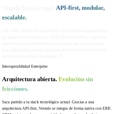
Veendo bajo el capó:
API-first, modular,
escalable.
Una visión técnica de la plataforma: los 4 niveles arquitectónicos,
las integraciones nativas con ERP/CRM/PIM/WMS, el stack de
producción y los estándares de compliance que ya soportamos.
Esta página está pensada para quien tiene que decidir si Veendo
encaja bien en vuestro ecosistema IT.
Interoperabilidad Enterprise
Arquitectura abierta.
Evolución sin
fricciones.
Saca partido a tu stack tecnológico actual. Gracias a una
arquitectura API-first, Veendo se integra de forma nativa con ERP,