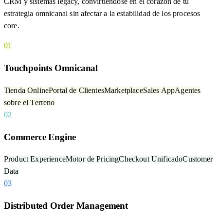
CRM y sistemas legacy, convirtiéndose en el corazón de tu
estrategia omnicanal sin afectar a la estabilidad de los procesos
core.
01
Touchpoints Omnicanal
Tienda Online
Portal de Clientes
Marketplace
Sales App
Agentes
sobre el Terreno
02
Commerce Engine
Product Experience
Motor de Pricing
Checkout Unificado
Customer
Data
03
Distributed Order Management