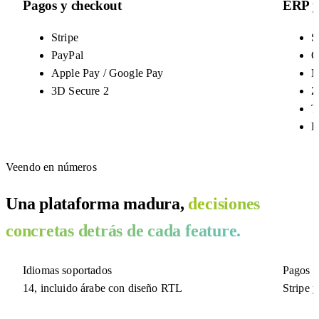
Pagos y checkout
ERP y 
Stripe
S
PayPal
O
Apple Pay / Google Pay
M
3D Secure 2
Z
T
R
Veendo en números
Una plataforma madura,
decisiones
concretas detrás de cada feature.
Idiomas soportados
Pagos
14, incluido árabe con diseño RTL
Stripe 