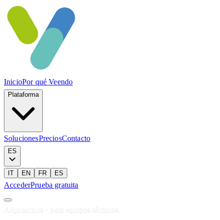
Inicio
Por qué Veendo
Plataforma
Soluciones
Precios
Contacto
ES
IT
EN
FR
ES
Acceder
Prueba gratuita
Arquitectura · para equipos técnicos