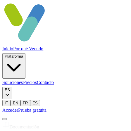
Inicio
Por qué Veendo
Plataforma
Soluciones
Precios
Contacto
ES
IT
EN
FR
ES
Acceder
Prueba gratuita
Documentación