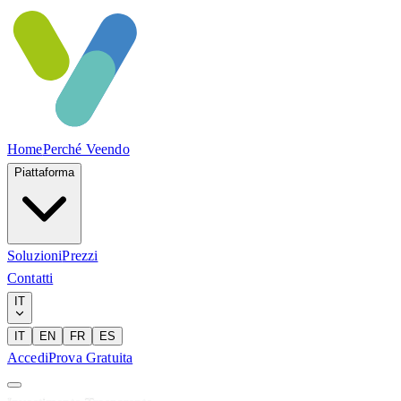
Home
Perché Veendo
Piattaforma
Soluzioni
Prezzi
Contatti
IT
IT
EN
FR
ES
Accedi
Prova Gratuita