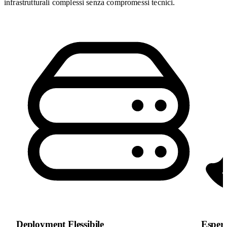
infrastrutturali complessi senza compromessi tecnici.
Deployment Flessibile
Esperi