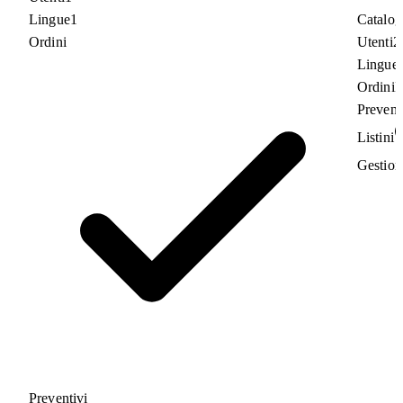
Lingue
1
Catalog
Ordini
Utenti
2
Lingue
Ordini
I
Prevent
Listini
Gestion
Preventivi