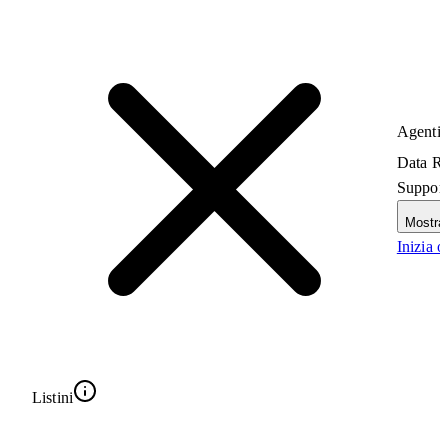
Agenti
S
Data R
Support
Mostra 
Inizia o
Listini