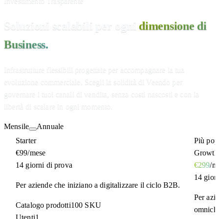
Investimento Trasparente
Soluzioni scalabili per ogni
dimensione di
Business.
Infrastrutture flessibili progettate per accompagnare la tua
evoluzione commerciale. Scegli la solidità di Veendo per
governare i tuoi canali di vendita, senza costi nascosti e con la
libertà di scalare in ogni momento.
Mensile
Annuale
Starter
Più pop
€99
/mese
Growth
14 giorni di prova
€299
/m
14 gior
Per aziende che iniziano a digitalizzare il ciclo B2B.
Per azie
Catalogo prodotti
100 SKU
omnicha
Utenti
1