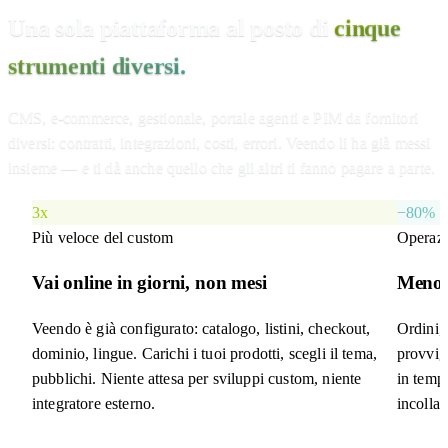
Una sola piattaforma al posto di
cinque
strumenti diversi.
CMS, e-commerce, gestionale, portale agenti e PIM da fornitori
diversi: contratti, integrazioni, costi, errori. Veendo li ha già messi
insieme — e ti dà anche quello che gli altri ti fanno pagare a parte.
3x
−80%
Più veloce del custom
Operazi
Vai online in giorni, non mesi
Meno 
Veendo è già configurato: catalogo, listini, checkout,
Ordini, 
dominio, lingue. Carichi i tuoi prodotti, scegli il tema,
provvigi
pubblichi. Niente attesa per sviluppi custom, niente
in tempo
integratore esterno.
incolla.