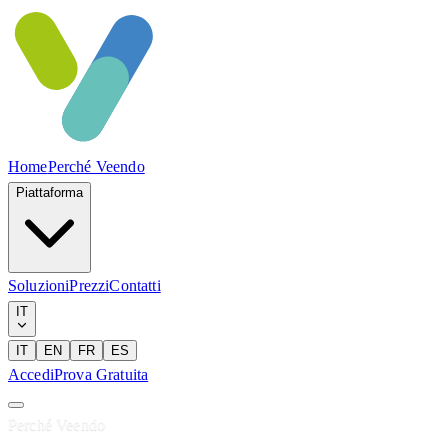
Home
Perché Veendo
Piattaforma
Soluzioni
Prezzi
Contatti
IT
IT
EN
FR
ES
Accedi
Prova Gratuita
Perché Veendo