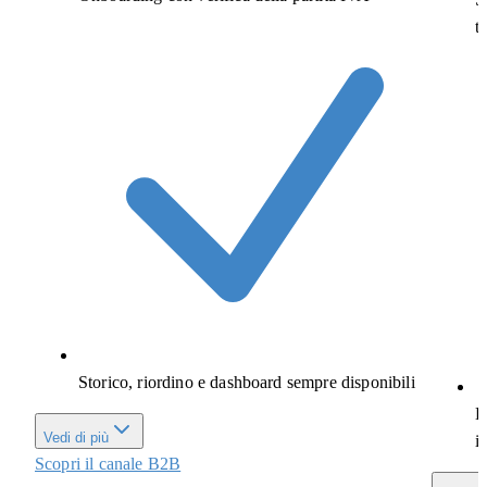
t
Storico, riordino e dashboard sempre disponibili
B
Vedi di più
i
Scopri il canale B2B