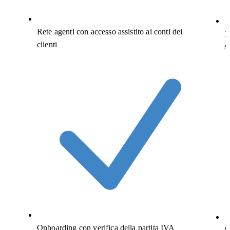
Rete agenti con accesso assistito ai conti dei
1
clienti
s
Onboarding con verifica della partita IVA
S