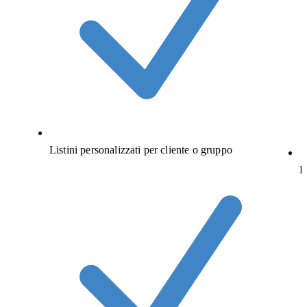
Listini personalizzati per cliente o gruppo
P