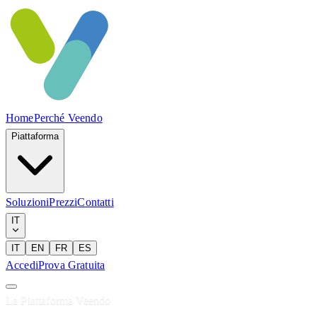
Home
Perché Veendo
Piattaforma
Soluzioni
Prezzi
Contatti
IT
IT
EN
FR
ES
Accedi
Prova Gratuita
La Piattaforma Veendo