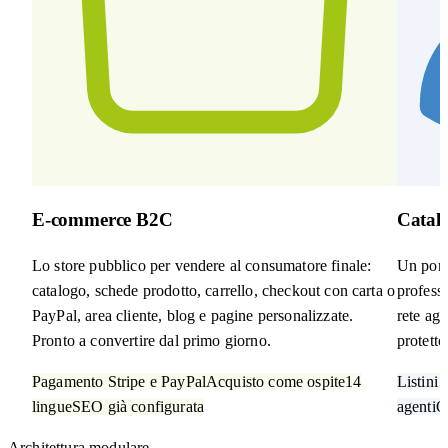
E-commerce B2C
Catal
Lo store pubblico per vendere al consumatore finale:
Un porta
catalogo, schede prodotto, carrello, checkout con carta o
professi
PayPal, area cliente, blog e pagine personalizzate.
rete age
Pronto a convertire dal primo giorno.
protetto
Pagamento Stripe e PayPal
Acquisto come ospite
14
Listini 
lingue
SEO già configurata
agenti
O
Architettura modulare