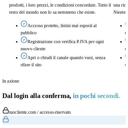
prodotti, i loro prezzi, le condizioni concordate. Tutto il
una rich
resto del mondo non lo sa nemmeno che esiste.
Niente p
Accesso protetto, listini mai esposti al
pubblico
u
Registrazione con verifica P.IVA per ogni
nuovo cliente
c
Apri o chiudi il canale quando vuoi, senza
rifare il sito
s
In azione
Dal login alla conferma,
in pochi secondi.
tuocliente.com / accesso-riservato