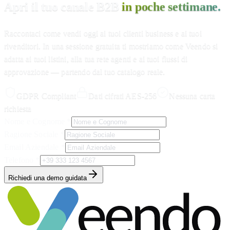
Apri il tuo canale B2B
in poche settimane.
Raccontaci come vendi oggi ai tuoi clienti business e ai tuoi
rivenditori. In una sessione gratuita ti mostriamo come Veendo si
adatta ai tuoi listini, alla tua rete agenti e ai tuoi flussi di
approvazione — partendo dal tuo catalogo reale.
GDPR Compliant
Dati cifrati AES-256
Nessuna carta
richiesta
Nome e Cognome
*
Ragione Sociale
*
Email Aziendale
*
Telefono
*
Richiedi una demo guidata