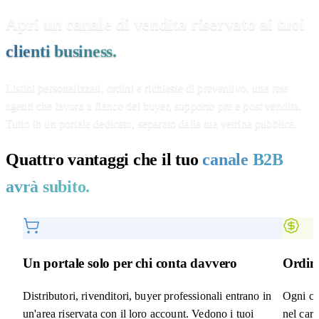
Apri un canale di vendita riservato ai tuoi
clienti business.
Listini personalizzati, ordini e richieste di preventivo, una rete
agenti che lavora a fianco dei buyer, supporto pre e post vendita.
Tutto in un portale dedicato, separato dalla tua vetrina pubblica.
Quattro vantaggi che il tuo
canale B2B
avrà subito.
Un portale solo per chi conta davvero
Ordini
Distributori, rivenditori, buyer professionali entrano in
Ogni cli
un'area riservata con il loro account. Vedono i tuoi
nel carr