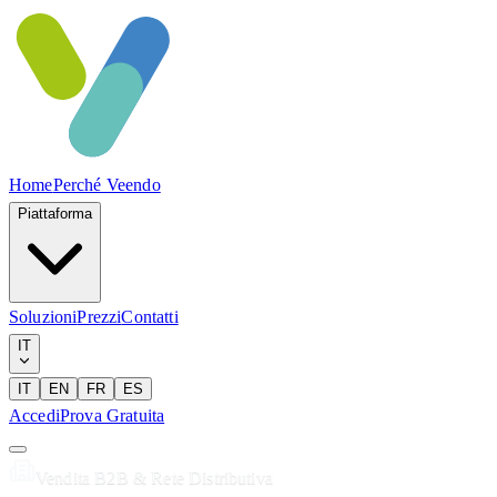
Home
Perché Veendo
Piattaforma
Soluzioni
Prezzi
Contatti
IT
IT
EN
FR
ES
Accedi
Prova Gratuita
Vendita B2B & Rete Distributiva