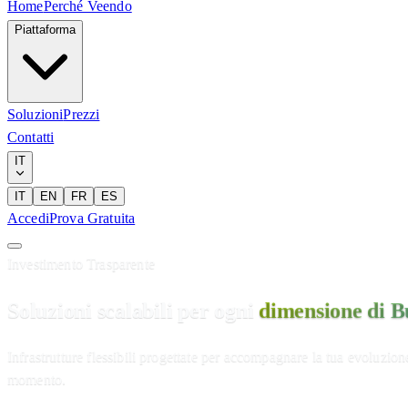
Home
Perché Veendo
Piattaforma
Soluzioni
Prezzi
Contatti
IT
IT
EN
FR
ES
Accedi
Prova Gratuita
Investimento Trasparente
Soluzioni scalabili per ogni
dimensione di Bu
Infrastrutture flessibili progettate per accompagnare la tua evoluzione
momento.