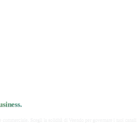
siness.
 commerciale. Scegli la solidità di Veendo per governare i tuoi canali d