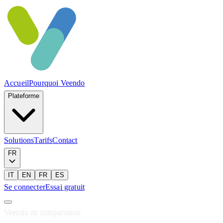
Accueil
Pourquoi Veendo
Plateforme
Solutions
Tarifs
Contact
FR
IT
EN
FR
ES
Se connecter
Essai gratuit
Veendo en comparaison