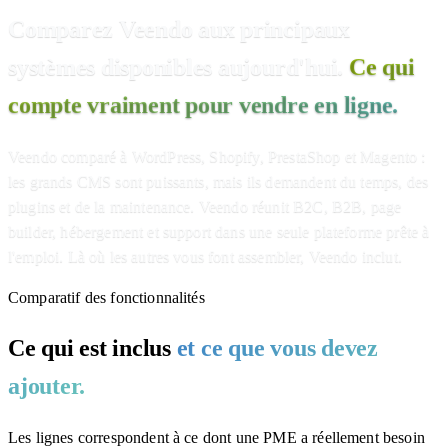
Comparez Veendo aux principaux
systèmes disponibles aujourd'hui.
Ce qui
compte vraiment pour vendre en ligne.
Veendo comparé à WordPress, Shopify, PrestaShop et Magento :
les grands CMS sont puissants, mais ils demandent du temps, des
plugins et de la maintenance. Veendo réunit B2C, B2B, page
builder, hébergement et support dans une seule plateforme prête à
l'emploi. Là où les autres vous font assembler, Veendo inclut.
Comparatif des fonctionnalités
Ce qui est inclus
et ce que vous devez
ajouter.
Les lignes correspondent à ce dont une PME a réellement besoin