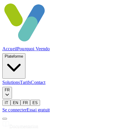
Accueil
Pourquoi Veendo
Plateforme
Solutions
Tarifs
Contact
FR
IT
EN
FR
ES
Se connecter
Essai gratuit
Documentation