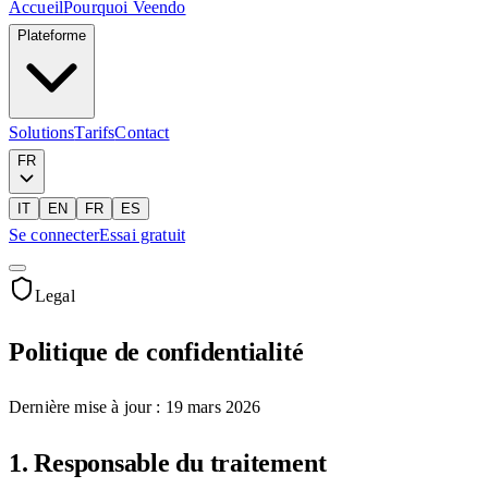
Accueil
Pourquoi Veendo
Plateforme
Solutions
Tarifs
Contact
FR
IT
EN
FR
ES
Se connecter
Essai gratuit
Legal
Politique de confidentialité
Dernière mise à jour : 19 mars 2026
1. Responsable du traitement