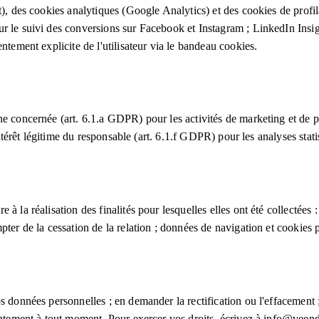
), des cookies analytiques (Google Analytics) et des cookies de profilag
ur le suivi des conversions sur Facebook et Instagram ; LinkedIn Ins
ntement explicite de l'utilisateur via le bandeau cookies.
e concernée (art. 6.1.a GDPR) pour les activités de marketing et de pr
intérêt légitime du responsable (art. 6.1.f GDPR) pour les analyses stati
e à la réalisation des finalités pour lesquelles elles ont été collec
mpter de la cessation de la relation ; données de navigation et cooki
 données personnelles ; en demander la rectification ou l'effacement ; 
entement à tout moment. Pour exercer vos droits, écrivez à info@veend