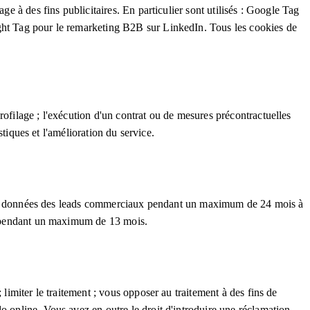
e à des fins publicitaires. En particulier sont utilisés : Google Tag
ight Tag pour le remarketing B2B sur LinkedIn. Tous les cookies de
ofilage ; l'exécution d'un contrat ou de mesures précontractuelles
stiques et l'amélioration du service.
tées : données des leads commerciaux pendant un maximum de 24 mois à
es pendant un maximum de 13 mois.
limiter le traitement ; vous opposer au traitement à des fins de
o.online. Vous avez en outre le droit d'introduire une réclamation