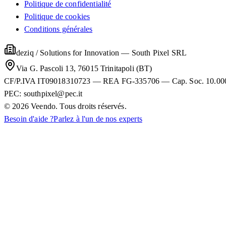
Politique de confidentialité
Politique de cookies
Conditions générales
deziq / Solutions for Innovation
—
South Pixel SRL
Via G. Pascoli 13, 76015 Trinitapoli (BT)
CF/P.IVA IT09018310723 — REA FG-335706 — Cap. Soc. 10.000€
PEC:
southpixel@pec.it
©
2026
Veendo. Tous droits réservés.
Besoin d'aide ?
Parlez à l'un de nos experts