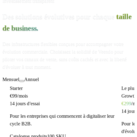
Investissement transparent
Des solutions évolutives pour chaque
taille
de business.
Des infrastructures flexibles conçues pour accompagner votre
évolution commerciale. Choisissez la solidité de Veendo pour
piloter vos canaux de vente, sans coûts cachés et avec la liberté
d'évoluer à tout moment.
Mensuel
Annuel
Starter
Le plus
€99
/mois
Growth
14 jours d'essai
€299
/m
14 jours
Pour les entreprises qui commencent à digitaliser leur
cycle B2B.
Pour les
d'évolu
Catalogue produits
100 SKU