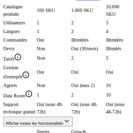
Catalogue
10.000
100 SKU
1.000 SKU
produits
SKU
Utilisateurs
1
2
5
Langues
1
2
4
Commandes
Oui
Illimitées
Illimitées
Devis
Non
Oui (30/mois)
Illimités
Non
2
5
Tarifs
Gestion
Oui
Oui
Oui
d'entrepôt
Agents
Non
Oui (max 2)
10
1
2
10
Data Room
Support
Oui (sous 48-
Oui (sous 48-
Oui (sous
technique gratuit
72h)
72h)
48-72h)
Afficher toutes les fonctionnalités
Starter
Growth