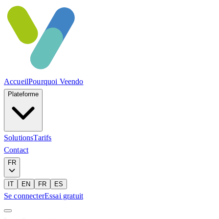
Accueil
Pourquoi Veendo
Plateforme
Solutions
Tarifs
Contact
FR
IT
EN
FR
ES
Se connecter
Essai gratuit