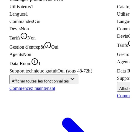
Utilisateurs
1
Catalog
Langues
1
Utilisat
Commandes
Oui
Langue
Devis
Non
Comma
Devis
O
Tarifs
Non
Tarifs
Gestion d'entrepôt
Oui
Agents
Non
Gestion
Agents
Data Room
1
Support technique gratuit
Oui (sous 48-72h)
Data R
Support
Afficher toutes les fonctionnalités
Commencez maintenant
Affiche
Commen