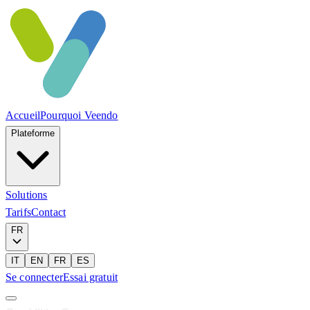
Accueil
Pourquoi Veendo
Plateforme
Solutions
Tarifs
Contact
FR
IT
EN
FR
ES
Se connecter
Essai gratuit