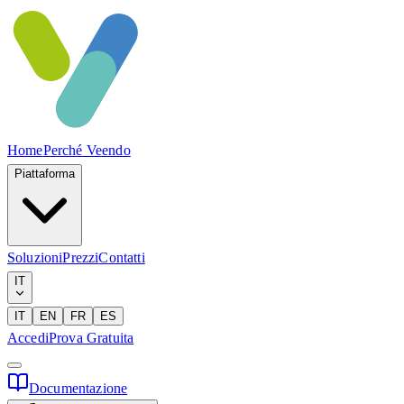
Home
Perché Veendo
Piattaforma
Soluzioni
Prezzi
Contatti
IT
IT
EN
FR
ES
Accedi
Prova Gratuita
Documentazione