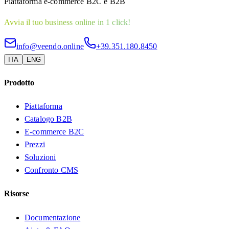
Piattaforma e-commerce B2C e B2B
Avvia il tuo business online in 1 click!
info@veendo.online
+39.351.180.8450
ITA
ENG
Prodotto
Piattaforma
Catalogo B2B
E-commerce B2C
Prezzi
Soluzioni
Confronto CMS
Risorse
Documentazione