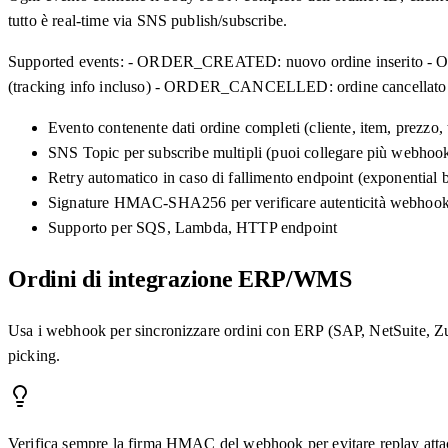
tutto è real-time via SNS publish/subscribe.
Supported events: - ORDER_CREATED: nuovo ordine inserito - 
(tracking info incluso) - ORDER_CANCELLED: ordine cancellato
Evento contenente dati ordine completi (cliente, item, prezzo, 
SNS Topic per subscribe multipli (puoi collegare più webhoo
Retry automatico in caso di fallimento endpoint (exponential 
Signature HMAC-SHA256 per verificare autenticità webhoo
Supporto per SQS, Lambda, HTTP endpoint
Ordini di integrazione ERP/WMS
Usa i webhook per sincronizzare ordini con ERP (SAP, NetSuite, Zucc
picking.
Verifica sempre la firma HMAC del webhook per evitare replay attack