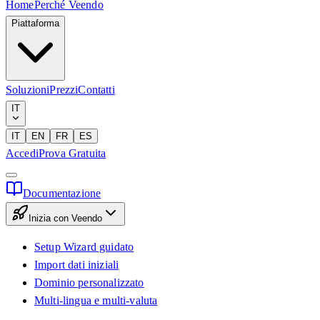
Home
Perché Veendo
Piattaforma
Soluzioni
Prezzi
Contatti
IT
IT
EN
FR
ES
Accedi
Prova Gratuita
Documentazione
Inizia con Veendo
Setup Wizard guidato
Import dati iniziali
Dominio personalizzato
Multi-lingua e multi-valuta