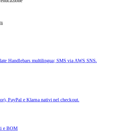
enticazione
li
late Handlebars multilingua; SMS via AWS SNS.
r), PayPal e Klarna nativi nel checkout.
nti e BOM