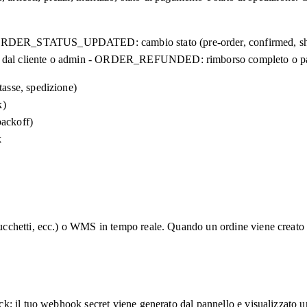
ORDER_STATUS_UPDATED: cambio stato (pre-order, confirmed, shi
 dal cliente o admin - ORDER_REFUNDED: rimborso completo o par
tasse, spedizione)
k)
backoff)
k
hetti, ecc.) o WMS in tempo reale. Quando un ordine viene creato in 
; il tuo webhook secret viene generato dal pannello e visualizzato un