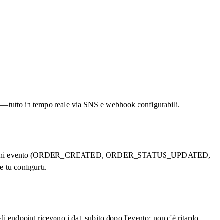
rsato—tutto in tempo reale via SNS e webhook configurabili.
llo admin. Ogni evento (ORDER_CREATED, ORDER_STATUS_UPDATED,
u configurti.
li endpoint ricevono i dati subito dopo l'evento: non c'è ritardo,