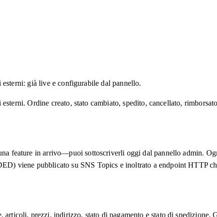
i esterni: già live e configurabile dal pannello.
temi esterni. Ordine creato, stato cambiato, spedito, cancellato, rimbo
 Non è una feature in arrivo—puoi sottoscriverli oggi dal panne
ubblicato su SNS Topics e inoltrato a endpoint HTTP che t
rticoli, prezzi, indirizzo, stato di pagamento e stato di spedizione. G