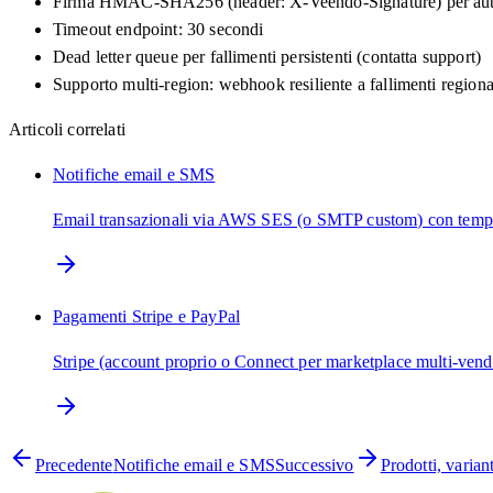
Firma HMAC-SHA256 (header: X-Veendo-Signature) per aut
Timeout endpoint: 30 secondi
Dead letter queue per fallimenti persistenti (contatta support)
Supporto multi-region: webhook resiliente a fallimenti regiona
Articoli correlati
Notifiche email e SMS
Email transazionali via AWS SES (o SMTP custom) con temp
Pagamenti Stripe e PayPal
Stripe (account proprio o Connect per marketplace multi-vendo
Precedente
Notifiche email e SMS
Successivo
Prodotti, varia