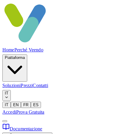
Home
Perché Veendo
Piattaforma
Soluzioni
Prezzi
Contatti
IT
IT
EN
FR
ES
Accedi
Prova Gratuita
Documentazione