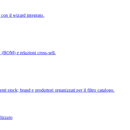
con il wizard integrato.
se (BOM) e relazioni cross-sell.
i stock; brand e produttori organizzati per il filtro catalogo.
lizzato