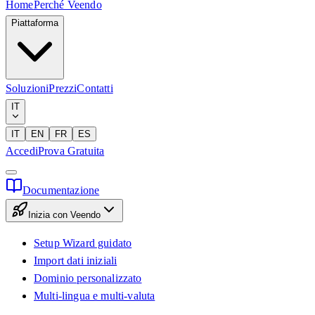
Home
Perché Veendo
Piattaforma
Soluzioni
Prezzi
Contatti
IT
IT
EN
FR
ES
Accedi
Prova Gratuita
Documentazione
Inizia con Veendo
Setup Wizard guidato
Import dati iniziali
Dominio personalizzato
Multi-lingua e multi-valuta