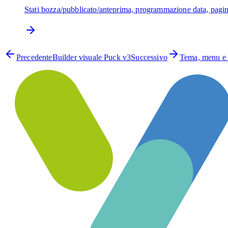
Stati bozza/pubblicato/anteprima, programmazione data, pagine
Precedente
Builder visuale Puck v3
Successivo
Tema, menu e 