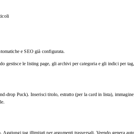
icoli
 automatiche e SEO già configurata.
o gestisce le listing page, gli archivi per categoria e gli indici per 
op Puck). Inserisci titolo, estratto (per la card in lista), immagine 
le.
a. Aggiungi tag illimitati per argomenti trasversali. Veendo genera aut