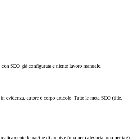
tag, con SEO già configurata e niente lavoro manuale.
in evidenza, autore e corpo articolo. Tutte le meta SEO (title,
omaticamente le pagine di archive (una per categoria, una per tag)