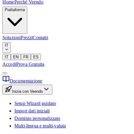
Home
Perché Veendo
Piattaforma
Soluzioni
Prezzi
Contatti
IT
IT
EN
FR
ES
Accedi
Prova Gratuita
Documentazione
Inizia con Veendo
Setup Wizard guidato
Import dati iniziali
Dominio personalizzato
Multi-lingua e multi-valuta