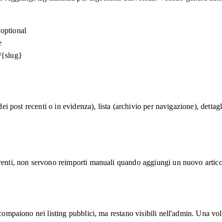
 optional
e
/{slug}
dei post recenti o in evidenza), lista (archivio per navigazione), dettag
rrenti, non servono reimporti manuali quando aggiungi un nuovo artico
mpaiono nei listing pubblici, ma restano visibili nell'admin. Una volta pr