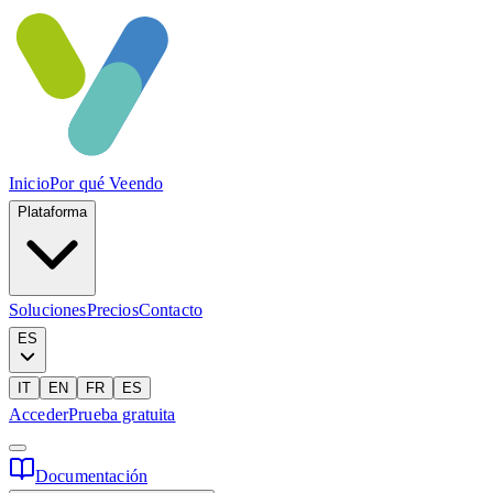
Inicio
Por qué Veendo
Plataforma
Soluciones
Precios
Contacto
ES
IT
EN
FR
ES
Acceder
Prueba gratuita
Documentación