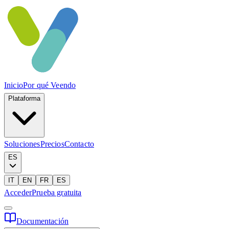
Inicio
Por qué Veendo
Plataforma
Soluciones
Precios
Contacto
ES
IT
EN
FR
ES
Acceder
Prueba gratuita
Documentación