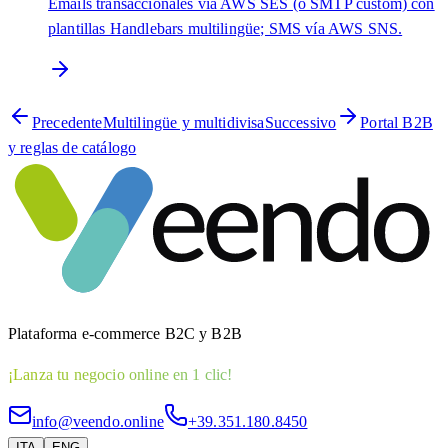
Emails transaccionales vía AWS SES (o SMTP custom) con
plantillas Handlebars multilingüe; SMS vía AWS SNS.
Precedente
Multilingüe y multidivisa
Successivo
Portal B2B
y reglas de catálogo
Plataforma e-commerce B2C y B2B
¡Lanza tu negocio online en 1 clic!
info@veendo.online
+39.351.180.8450
ITA
ENG