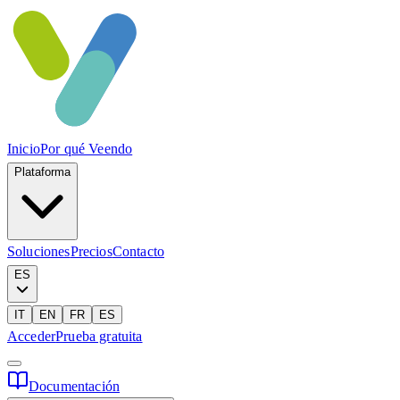
Inicio
Por qué Veendo
Plataforma
Soluciones
Precios
Contacto
ES
IT
EN
FR
ES
Acceder
Prueba gratuita
Documentación