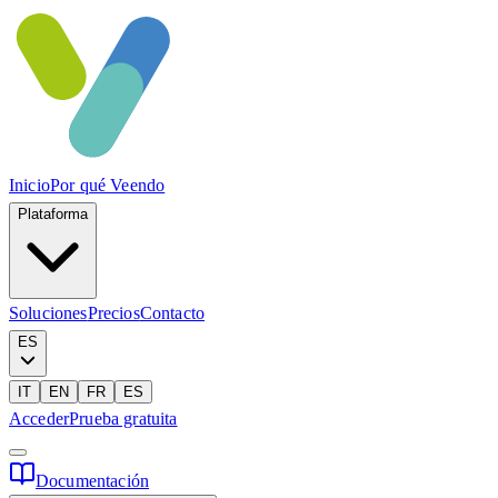
Inicio
Por qué Veendo
Plataforma
Soluciones
Precios
Contacto
ES
IT
EN
FR
ES
Acceder
Prueba gratuita
Documentación