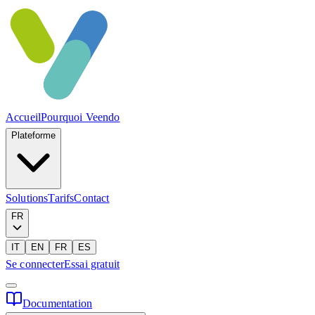
Accueil
Pourquoi Veendo
Plateforme
Solutions
Tarifs
Contact
FR
IT
EN
FR
ES
Se connecter
Essai gratuit
Documentation