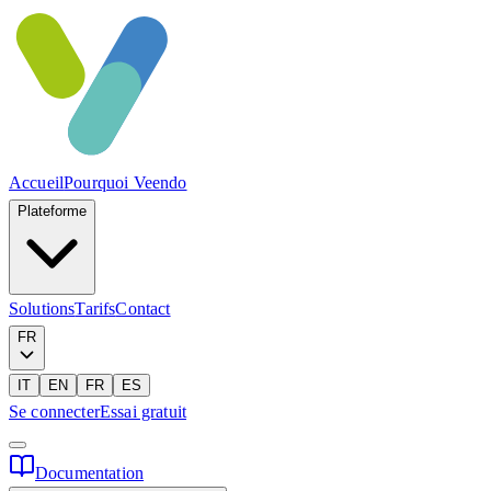
Accueil
Pourquoi Veendo
Plateforme
Solutions
Tarifs
Contact
FR
IT
EN
FR
ES
Se connecter
Essai gratuit
Documentation