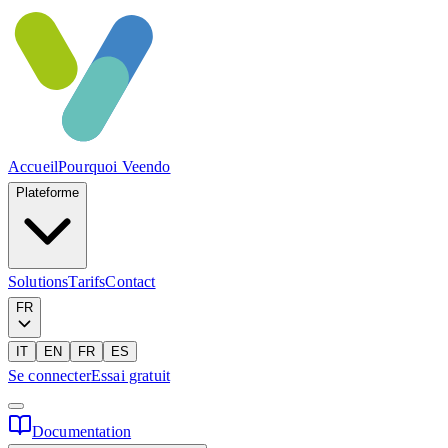
Accueil
Pourquoi Veendo
Plateforme
Solutions
Tarifs
Contact
FR
IT
EN
FR
ES
Se connecter
Essai gratuit
Documentation