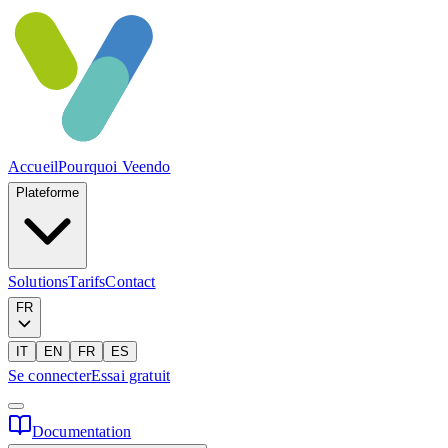
Accueil
Pourquoi Veendo
Plateforme
Solutions
Tarifs
Contact
FR
IT
EN
FR
ES
Se connecter
Essai gratuit
Documentation