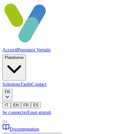
Accueil
Pourquoi Veendo
Plateforme
Solutions
Tarifs
Contact
FR
IT
EN
FR
ES
Se connecter
Essai gratuit
Documentation